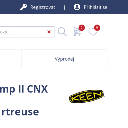
Registrovat
Přihlásit se
0
0
Výprodej
mp II CNX
rtreuse