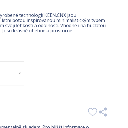
yrobené technologií KEEN.CNX jsou
í letní botou inspirovanou minimalistickým typem
m svojí lehkostí a odolností. Vhodné i na buclatou
. Josu krásně ohebné a prostorné.
entálně skladem. Pro bližší informace o