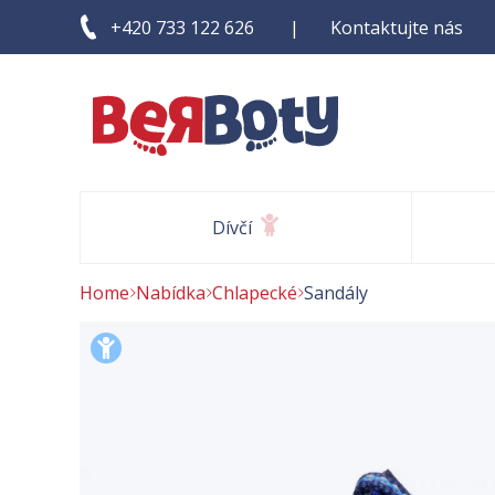
Kontaktujte nás
+420 733 122 626
Dívčí
Home
Nabídka
Chlapecké
Sandály