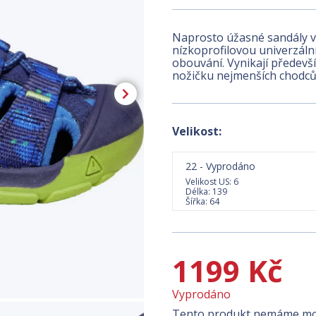
Naprosto úžasné sandály v
nízkoprofilovou univerzáln
obouvání. Vynikají předevší
nožičku nejmenších chodců
Velikost:
22 - Vyprodáno
Velikost US: 6
Délka: 139
Šířka: 64
1199 Kč
Vyprodáno
Tento produkt nemáme mom