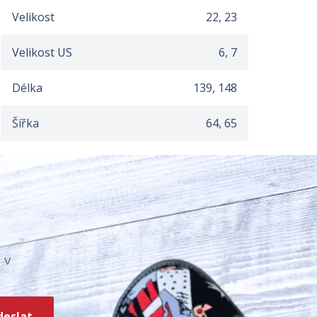
Velikost
22, 23
Velikost US
6, 7
Délka
139, 148
Šířka
64, 65
 v
deslat