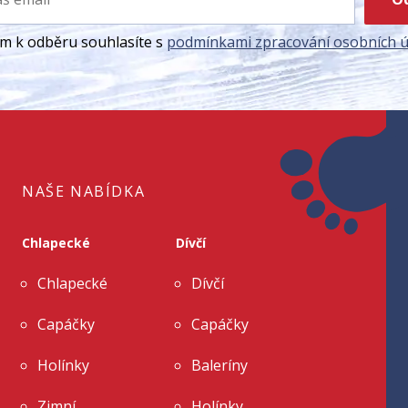
ím k odběru souhlasíte s
podmínkami zpracování osobních ú
NAŠE NABÍDKA
Chlapecké
Dívčí
Chlapecké
Dívčí
Capáčky
Capáčky
Holínky
Baleríny
Zimní
Holínky