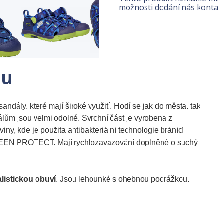
možnosti dodání nás konta
tu
ály, které mají široké využití. Hodí se jak do města, tak
álům jsou velmi odolné. Svrchní část je vyrobena z
iny, kde je použita antibakteriální technologie bránící
 KEEN PROTECT. Mají rychlozavazování doplněné o suchý
listickou obuví
. Jsou lehounké s ohebnou podrážkou.