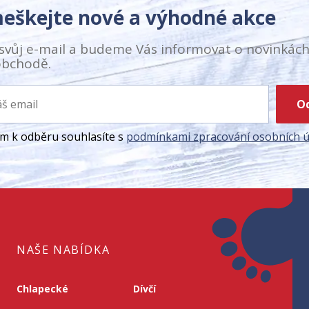
eškejte nové a výhodné akce
svůj e-mail a budeme Vás informovat o novinkách
bchodě.
O
ím k odběru souhlasíte s
podmínkami zpracování osobních ú
NAŠE NABÍDKA
Chlapecké
Dívčí