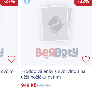
-27%
-32%
s ovčím
Froddo válenky s ovčí vlnou na
užší nožičku denim
949 Kč
1399 Kč