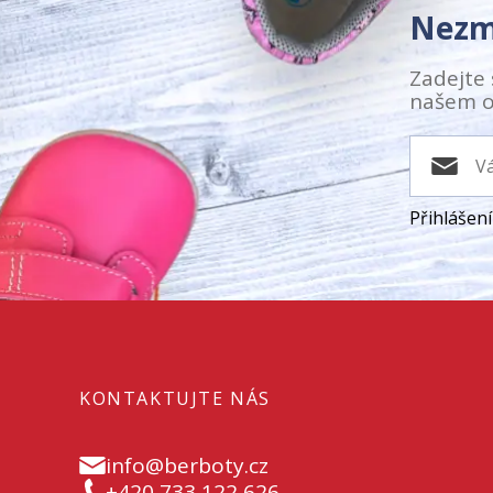
Nezm
Zadejte 
našem o
Přihlášen
KONTAKTUJTE NÁS
info@berboty.cz
+420 733 122 626