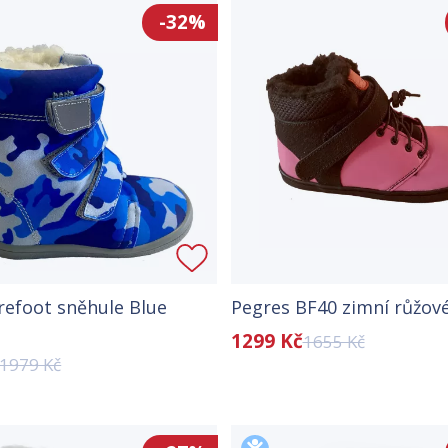
-32%
refoot sněhule Blue
Pegres BF40 zimní růžov
1299 Kč
1655 Kč
1979 Kč