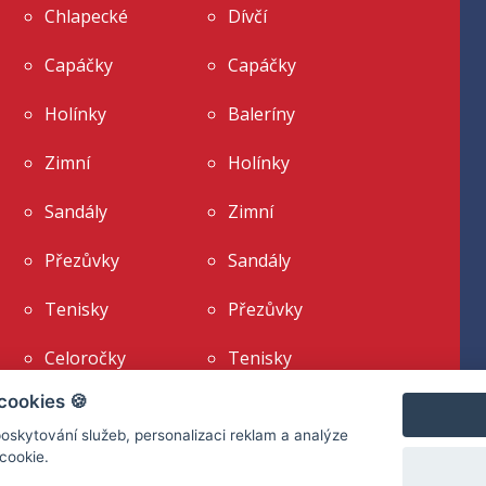
Chlapecké
Dívčí
Capáčky
Capáčky
Holínky
Baleríny
Zimní
Holínky
Sandály
Zimní
Přezůvky
Sandály
Tenisky
Přezůvky
Celoročky
Tenisky
cookies 🍪
Kotníkové celoročky
Celoročky
oskytování služeb, personalizaci reklam a analýze
Kotníkové celoročky
cookie.