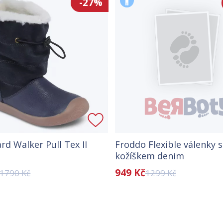
-27%
d Walker Pull Tex II
Froddo Flexible válenky 
kožíškem denim
949 Kč
1790 Kč
1299 Kč