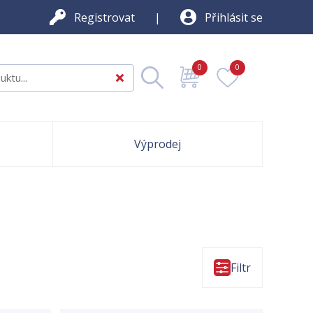
Registrovat
Přihlásit se
0
0
Výprodej
Filtr