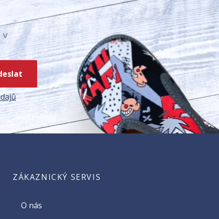
 v
deslat
dajů
ZÁKAZNICKÝ SERVIS
O nás