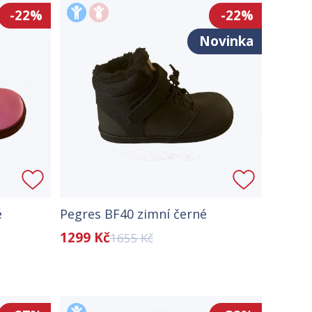
-22%
-22%
Novinka
é
Pegres BF40 zimní černé
1299 Kč
1655 Kč