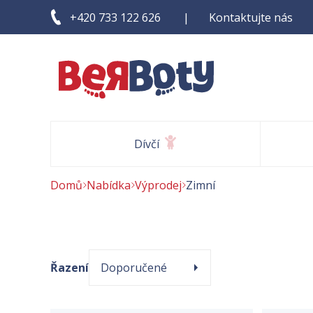
Kontaktujte nás
+420 733 122 626
Dívčí
Domů
Nabídka
Výprodej
Zimní
Řazení
Doporučené