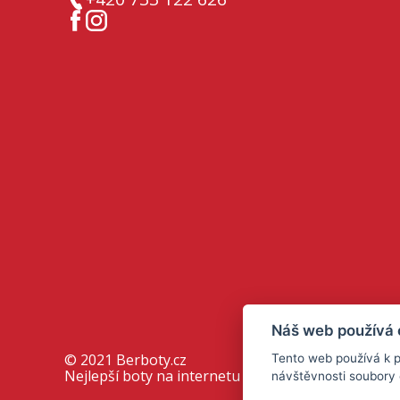
Náš web používá 
© 2021
Berboty.cz
Tento web používá k p
Nejlepší boty na internetu |
Nastavení cookies
návštěvnosti soubory 