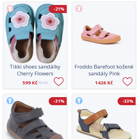
-21%
Tikki shoes sandálky
Froddo Barefoot kožené
Cherry Flowers
sandály Pink
599 Kč
1426 Kč
759 Kč
-31%
-33%