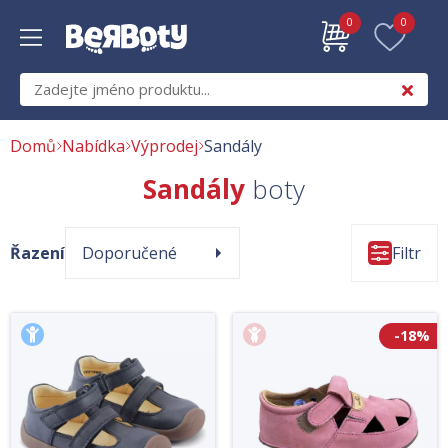
0
0
Domů
Nabídka
Výprodej
Sandály
Sandály
boty
Řazení
Doporučené
Filtr
-18%