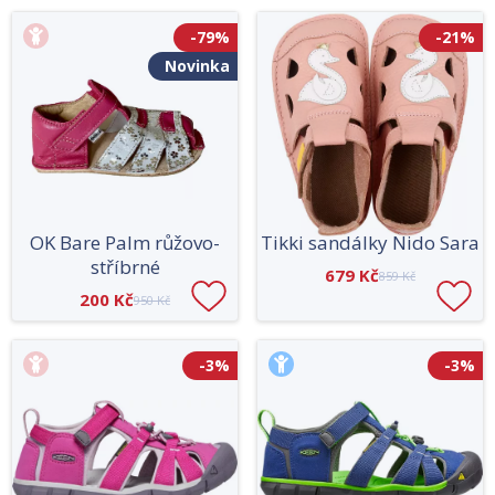
-79%
-21%
Novinka
OK Bare Palm růžovo-
Tikki sandálky Nido Sara
stříbrné
679 Kč
859 Kč
200 Kč
950 Kč
-3%
-3%