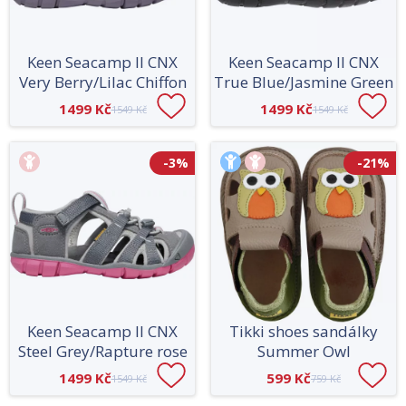
Keen Seacamp II CNX
Keen Seacamp II CNX
Very Berry/Lilac Chiffon
True Blue/Jasmine Green
1499 Kč
1499 Kč
1549 Kč
1549 Kč
-3%
-21%
Keen Seacamp II CNX
Tikki shoes sandálky
Steel Grey/Rapture rose
Summer Owl
1499 Kč
599 Kč
1549 Kč
759 Kč