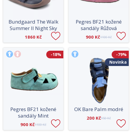
Bundgaard The Walk
Pegres BF21 kožené
Summer II Night Sky
sandály Růžová
1860 Kč
900 Kč
1100 Kč
-18%
-79%
Novinka
Pegres BF21 kožené
OK Bare Palm modré
sandály Mint
200 Kč
950 Kč
900 Kč
1100 Kč