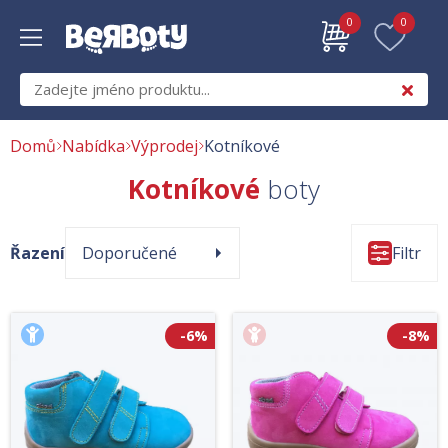
0
0
Domů
Nabídka
Výprodej
Kotníkové
Kotníkové
boty
Řazení
Doporučené
Filtr
-6%
-8%