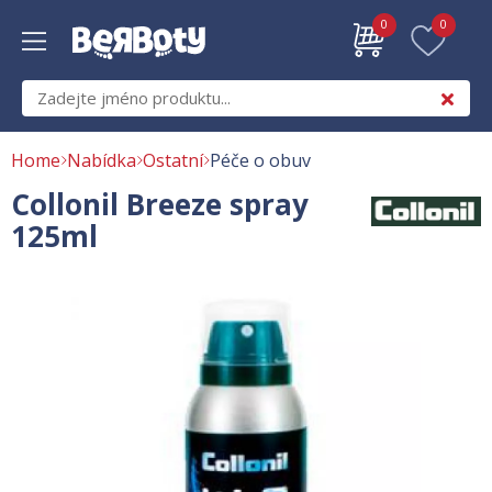
0
0
Home
Nabídka
Ostatní
Péče o obuv
Collonil Breeze spray
125ml