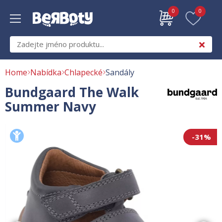
0
0
Home
Nabídka
Chlapecké
Sandály
Bundgaard The Walk
Summer Navy
-31%