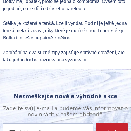
Botky mají opatek, proto se jedná o kompromis. Ovšem toto
je jediné, co je dělí od čistého barefootu.
Stélka je kožená a tenká. Lze ji vyndat. Pod ní je ještě jedna
tenká měkká vrstva, díky které je možné chodit i bez stélky.
Botka tím ještě nepatrně změkne.
Zapínání na dva suché zipy zajišťuje správné dotažení, ale
také jednoduché nazouvání a vyzouvání.
Nezmeškejte nové a výhodné akce
Zadejte svůj e-mail a budeme Vás informovat o
novinkách v našem obchodě.