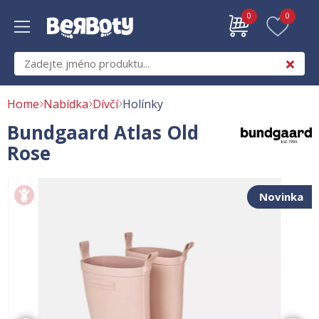
0
0
Home
Nabídka
Dívčí
Holínky
Bundgaard Atlas Old
Rose
Novinka