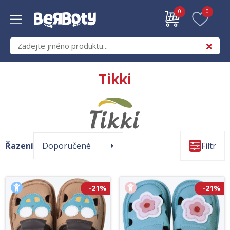
0
0
Tikki
Řazení
Doporučené
Filtr
-21%
-21%